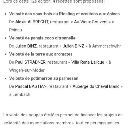
Lors de cette 12e édition, 4 recettes sont proposées :
Velouté des sous-bois au Riesling et croûtons aux épices
De
Alexis ALBRECHT
, restaurant «
Au Vieux Couvent
» à
Rhinau
Velouté de panais coco citronnelle
De
Julien BINZ
, restaurant «
Julien BINZ
» à Ammerschwihr
Velouté de la terre aux aromates
De
Paul STRADNER
, restaurant «
Villa René Lalique
» à
Wingen-sur-Moder
Velouté de potimarron au parmesan
De
Pascal BASTIAN
, restaurant «
Auberge du Cheval Blanc
»
à Lembach
La vente des soupes étoilées permet de financer les projets de
solidarité des associations membres, tout en pérennisant les