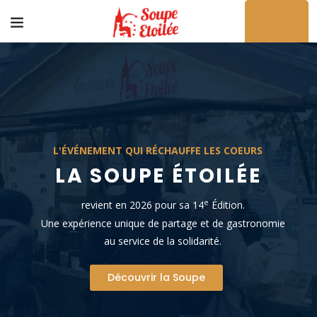
Acheter en ligne
L
'
É
V
É
N
E
M
E
N
T
Q
U
I
R
É
C
H
A
U
F
F
E
L
E
S
C
O
E
U
R
S
LA SOUPE ÉTOILÉE
e
revient en 2026 pour sa 14
Édition.
Une expérience unique de partage et de gastronomie
au service de la solidarité.
Découvrir la Soupe