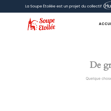
La Soupe Étoilée est un projet du collectif
ACCUE
De gr
Quelque chose 