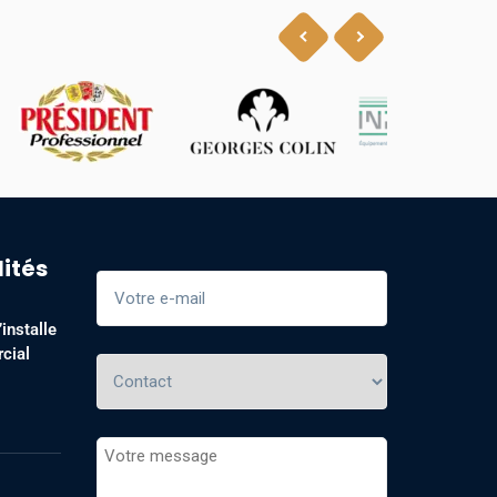
lités
installe
cial