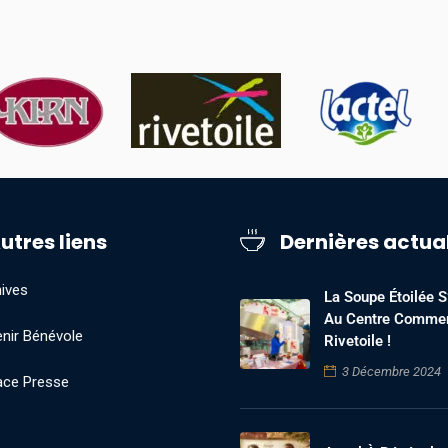
utres liens
Dernières actua
ives
La Soupe Étoilée S’
Au Centre Commer
nir Bénévole
Rivetoile !
3 Décembre 2024
ace Presse