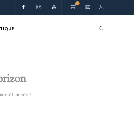
0
TIQUE
orizon
ientôt lancée !