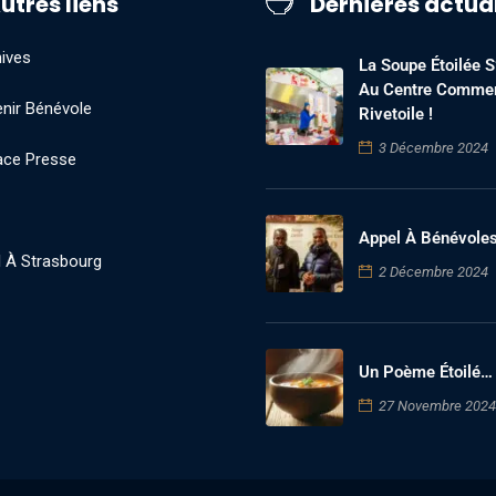
utres liens
Dernières actua
ives
La Soupe Étoilée S’
Au Centre Commer
nir Bénévole
Rivetoile !
3 Décembre 2024
ace Presse
Appel À Bénévole
 À Strasbourg
2 Décembre 2024
Un Poème Étoilé…
27 Novembre 2024