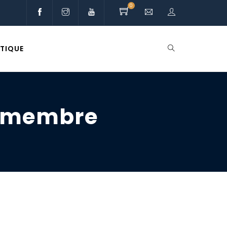
0
TIQUE
e membre