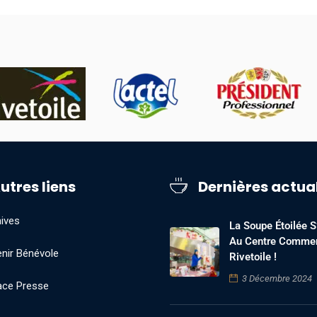
utres liens
Dernières actua
ives
La Soupe Étoilée S’
Au Centre Commer
nir Bénévole
Rivetoile !
3 Décembre 2024
ace Presse