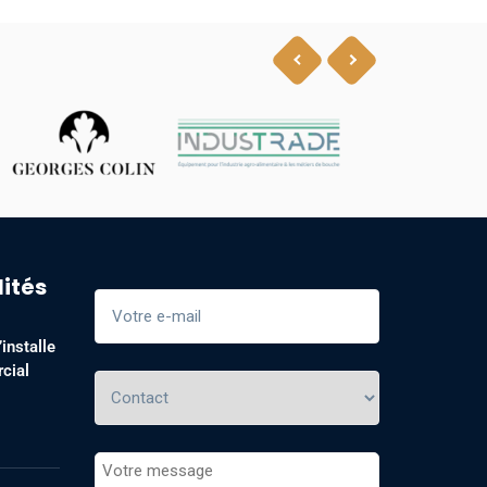
lités
installe
cial