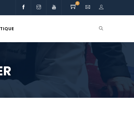
0
TIQUE
ER