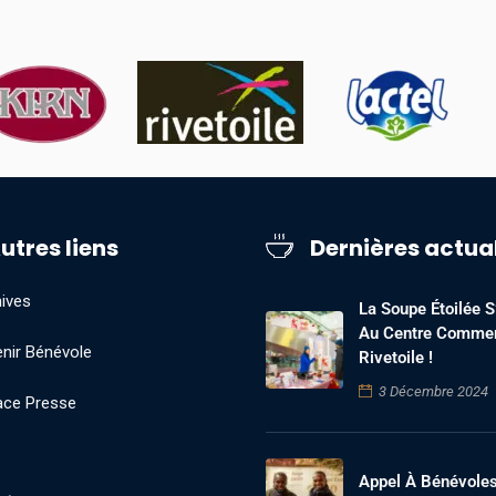
utres liens
Dernières actua
ives
La Soupe Étoilée S’
Au Centre Commer
nir Bénévole
Rivetoile !
3 Décembre 2024
ace Presse
Appel À Bénévole