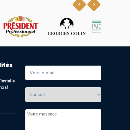
lités
installe
cial
s